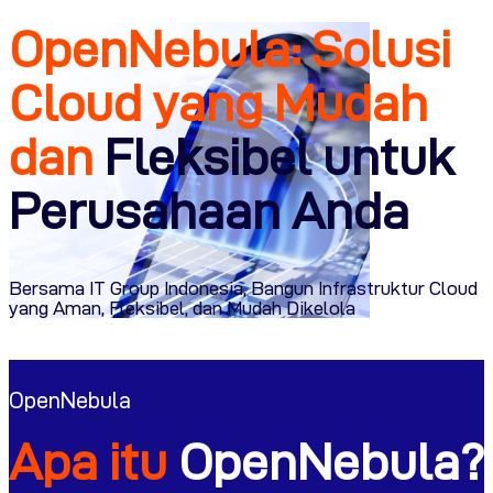
OpenNebula: Solusi
Cloud yang Mudah
dan
Fleksibel untuk
Perusahaan Anda
Bersama IT Group Indonesia, Bangun Infrastruktur Cloud
yang Aman, Fleksibel, dan Mudah Dikelola
OpenNebula
Apa itu
OpenNebula?