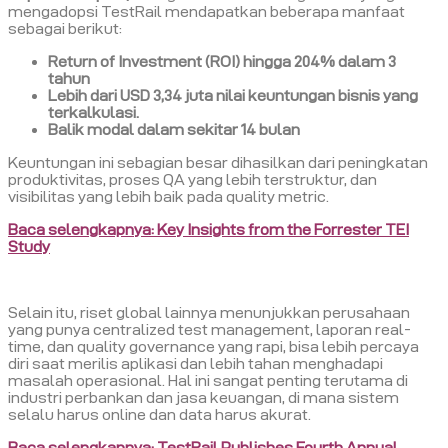
mengadopsi TestRail mendapatkan beberapa manfaat
sebagai berikut:
Return of Investment (ROI) hingga 204% dalam 3
tahun
Lebih dari USD 3,34 juta nilai keuntungan bisnis yang
terkalkulasi.
Balik modal dalam sekitar 14 bulan
Keuntungan ini sebagian besar dihasilkan dari peningkatan
produktivitas, proses QA yang lebih terstruktur, dan
visibilitas yang lebih baik pada quality metric.
Baca selengkapnya: Key Insights from the Forrester TEI
Study
Selain itu, riset global lainnya menunjukkan perusahaan
yang punya centralized test management, laporan real-
time, dan quality governance yang rapi, bisa lebih percaya
diri saat merilis aplikasi dan lebih tahan menghadapi
masalah operasional. Hal ini sangat penting terutama di
industri perbankan dan jasa keuangan, di mana sistem
selalu harus online dan data harus akurat.
Baca selengkapnya:
TestRail Publishes Fourth Annual