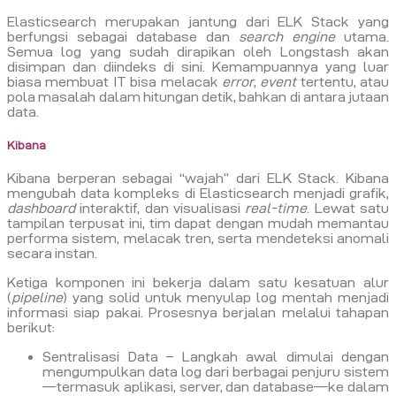
Elasticsearch merupakan jantung dari ELK Stack yang
berfungsi sebagai database dan
search engine
utama.
Semua log yang sudah dirapikan oleh Longstash akan
disimpan dan diindeks di sini. Kemampuannya yang luar
biasa membuat IT bisa melacak
error
,
event
tertentu, atau
pola masalah dalam hitungan detik, bahkan di antara jutaan
data.
Kibana
Kibana berperan sebagai “wajah” dari ELK Stack. Kibana
mengubah data kompleks di Elasticsearch menjadi grafik,
dashboard
interaktif, dan visualisasi
real-time
. Lewat satu
tampilan terpusat ini, tim dapat dengan mudah memantau
performa sistem, melacak tren, serta mendeteksi anomali
secara instan.
Ketiga komponen ini bekerja dalam satu kesatuan alur
(
pipeline
) yang solid untuk menyulap log mentah menjadi
informasi siap pakai. Prosesnya berjalan melalui tahapan
berikut:
Sentralisasi Data – Langkah awal dimulai dengan
mengumpulkan data log dari berbagai penjuru sistem
—termasuk aplikasi, server, dan database—ke dalam