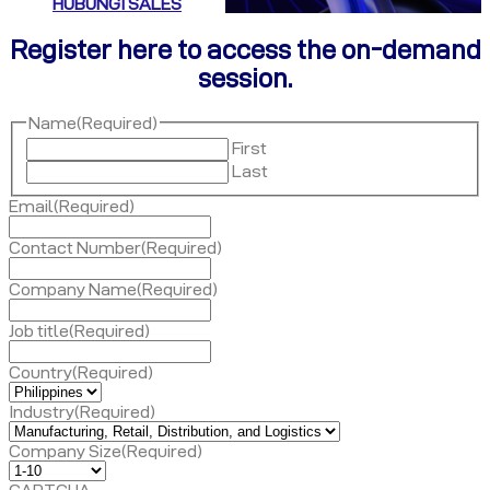
HUBUNGI SALES
Register here to access the on-demand
session.
Name
(Required)
First
Last
Email
(Required)
Contact Number
(Required)
Company Name
(Required)
Job title
(Required)
Country
(Required)
Industry
(Required)
Company Size
(Required)