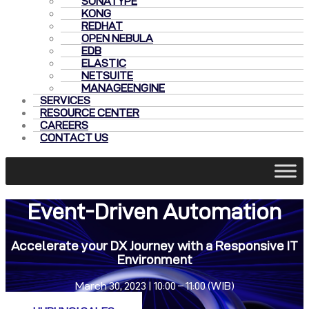
SONATYPE
KONG
REDHAT
OPEN NEBULA
EDB
ELASTIC
NETSUITE
MANAGEENGINE
SERVICES
RESOURCE CENTER
CAREERS
CONTACT US
Event-Driven Automation
Accelerate your DX Journey with a Responsive IT
Environment
March 30, 2023 | 10:00 – 11:00 (WIB)